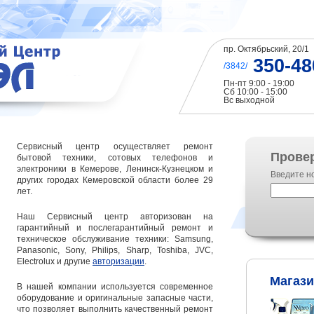
пр. Октябрьский, 20/1
350-48
/3842/
Пн-пт 9:00 - 19:00
Сб 10:00 - 15:00
Вс выходной
Сервисный центр осуществляет ремонт
Провер
бытовой техники, сотовых телефонов и
электроники в Кемерове, Ленинск-Кузнецком и
Введите н
других городах Кемеровской области более 29
лет.
Наш Сервисный центр авторизован на
гарантийный и послегарантийный ремонт и
техническое обслуживание техники: Samsung,
Panasonic, Sony, Philips, Sharp, Toshiba, JVC,
Electrolux и другие
авторизации
.
Магаз
В нашей компании используется современное
оборудование и оригинальные запасные части,
что позволяет выполнить качественный ремонт