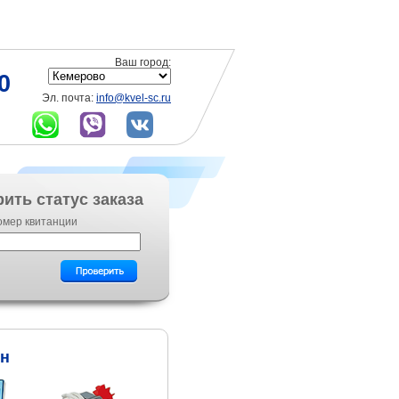
Ваш город:
0
Эл. почта:
info@kvel-sc.ru
ить статус заказа
омер квитанции
ин