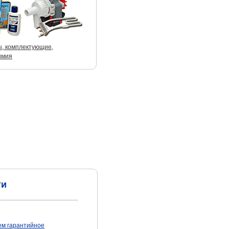
ы, комплектующие,
имия
ти
м гарантийное