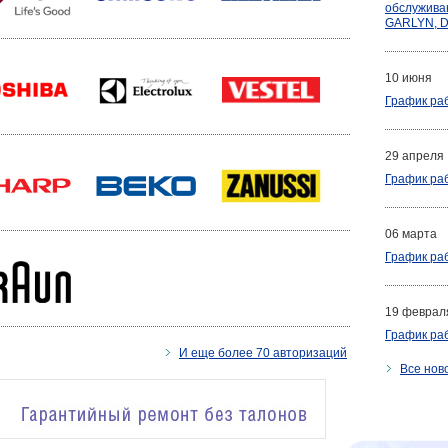
обслужива
GARLYN, 
10 июня
График ра
29 апреля
График ра
06 марта
График ра
19 феврал
График ра
И еще более 70 авторизаций
Все нов